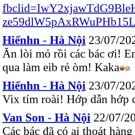
fbclid=IwY2xjawTdG9
ze59dlW5pAxRWuPHb15
Hiểnhn
-
Hà Nội
23/07/20
Ăn lòi mỏ rồi các bác ơi! E
qua làm eib rẻ òm! Kaka
Hiểnhn
-
Hà Nội
23/07/20
Vix tím roài! Hớp dẫn hớp 
Van Son
-
Hà Nội
22/07/2
Các bác đã có ai thoát hàn