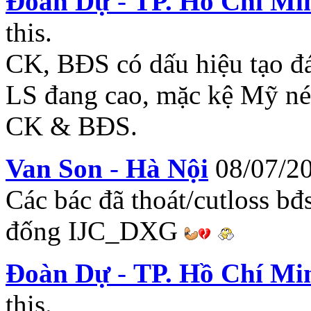
Đoàn Dự
-
TP. Hồ Chí Mi
this.
CK, BĐS có dấu hiệu tạo đá
LS đang cao, mặc kệ Mỹ né
CK & BĐS.
Van Son
-
Hà Nội
08/07/2
Các bác đã thoát/cutloss 
đống IJC_DXG
Đoàn Dự
-
TP. Hồ Chí Mi
this.