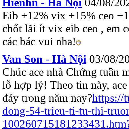
Hiểnhn
-
Hà Nội
04/08/20
Eib +12% vix +15% ceo +1
chốt lãi ít vix eib ceo , em
các bác vui nha!
Van Son
-
Hà Nội
03/08/2
Chúc ace nhà Chứng tuần mới
lỗ hợp lý! Theo tin này, a
đáy trong năm nay?
https://
dong-54-trieu-ti-tu-thi-tr
100260715181233431.htm