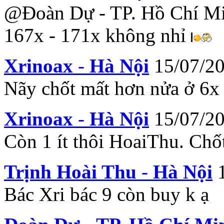
@Đoàn Dự - TP. Hồ Chí Min
167x - 171x không nhỉ
Xrinoax
-
Hà Nội
15/07/2
Nãy chốt mất hơn nửa ở 6
Xrinoax
-
Hà Nội
15/07/2
Còn 1 ít thôi HoaiThu. Chốt
Trịnh Hoài Thu
-
Hà Nội
Bác Xri bác 9 còn buy k ạ