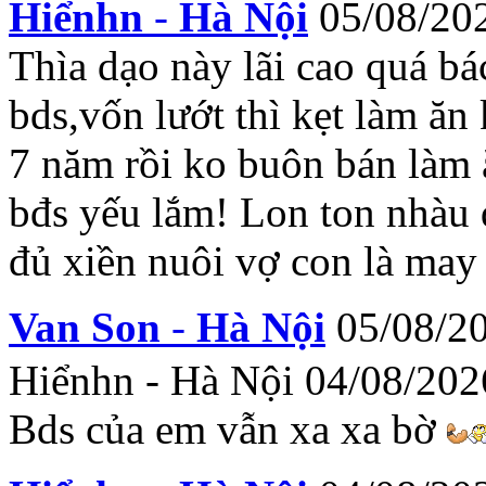
Hiểnhn
-
Hà Nội
05/08/20
Thìa dạo này lãi cao quá bá
bds,vốn lướt thì kẹt làm ăn
7 năm rồi ko buôn bán làm 
bđs yếu lắm! Lon ton nhàu 
đủ xiền nuôi vợ con là may
Van Son
-
Hà Nội
05/08/2
Hiểnhn - Hà Nội 04/08/20
Bds của em vẫn xa xa bờ