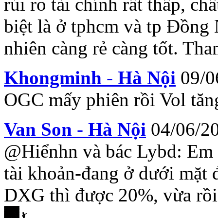
rủi ro tài chính rất thấp, ch
biệt là ở tphcm và tp Đồng 
nhiên càng rẻ càng tốt. Th
Khongminh
-
Hà Nội
09/0
OGC mấy phiên rồi Vol tăng
Van Son
-
Hà Nội
04/06/2
@Hiểnhn và bác Lybd: Em x
tài khoản-đang ở dưới mặt đ
DXG thì được 20%, vừa rồi