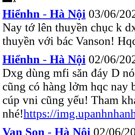
Hiểnhn
-
Hà Nội
03/06/20
Nay tớ lên thuyền chục k d
thuyền với bác Vanson! Hqc 
Hiểnhn
-
Hà Nội
02/06/20
Dxg dùng mfi săn đáy D n
cũng có hàng lởm hqc nay 
cúp vni cũng yếu! Tham kh
nhé!
https://img.upanhnha
Van Son
-
Hà Nội
02/06/2