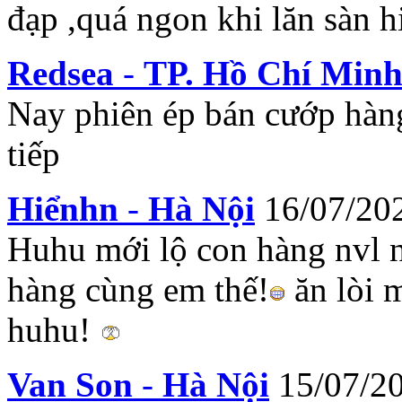
đạp ,quá ngon khi lăn sàn hi
Redsea
-
TP. Hồ Chí Min
Nay phiên ép bán cướp hàn
tiếp
Hiểnhn
-
Hà Nội
16/07/20
Huhu mới lộ con hàng nvl n
hàng cùng em thế!
ăn lòi 
huhu!
Van Son
-
Hà Nội
15/07/2