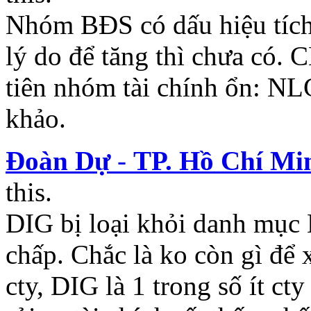
Nhóm BĐS có dấu hiệu tích
lý do để tăng thì chưa có. 
tiên nhóm tài chính ổn: 
khảo.
Đoàn Dự
-
TP. Hồ Chí Mi
this.
DIG bị loại khỏi danh mục E
chấp. Chắc là ko còn gì để
cty, DIG là 1 trong số ít ct