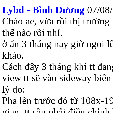
Lybd
-
Bình Dương
07/08
Chào ae, vừa rồi thị trường
thế nào rồi nhỉ.
ở ẩn 3 tháng nay giờ ngoi l
khảo.
Cách đây 3 tháng khi tt đa
view tt sẽ vào sideway biê
lý do:
Pha lên trước đó từ 108x-19
gian, tt cần phải điều chỉnh 