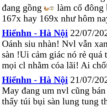
đang gồng
làm cổ đông b
167x hay 169x như hôm n
Hiểnhn
-
Hà Nội
22/07/20
Oánh siu nhàn! Nvl vẫn xanh
sàn !Ui cảm giác nó rẻ quá 
mọi cl nhằm cóa lãi! Ai chố
Hiểnhn
-
Hà Nội
21/07/20
May đang um nvl cũng bán í
thấy túi bụi sàn lung tung t