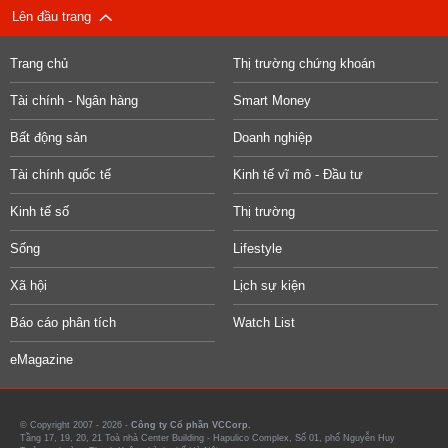
Lên đầu trang
Trang chủ
Thị trường chứng khoán
Tài chính - Ngân hàng
Smart Money
Bất động sản
Doanh nghiệp
Tài chính quốc tế
Kinh tế vĩ mô - Đầu tư
Kinh tế số
Thị trường
Sống
Lifestyle
Xã hội
Lịch sự kiện
Báo cáo phân tích
Watch List
eMagazine
© Copyright 2007 - 2026 -
Công ty Cổ phần VCCorp.
Tầng 17, 19, 20, 21 Toà nhà Center Building - Hapulico Complex, Số 01, phố Nguyễn Huy