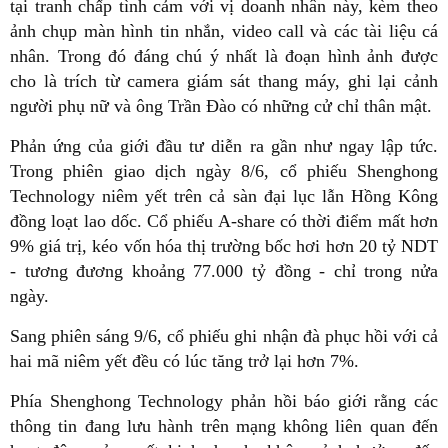
tại tranh chấp tình cảm với vị doanh nhân này, kèm theo
ảnh chụp màn hình tin nhắn, video call và các tài liệu cá
nhân. Trong đó đáng chú ý nhất là đoạn hình ảnh được
cho là trích từ camera giám sát thang máy, ghi lại cảnh
người phụ nữ và ông Trần Đào có những cử chỉ thân mật.
Phản ứng của giới đầu tư diễn ra gần như ngay lập tức.
Trong phiên giao dịch ngày 8/6, cổ phiếu Shenghong
Technology niêm yết trên cả sàn đại lục lẫn Hồng Kông
đồng loạt lao dốc. Cổ phiếu A-share có thời điểm mất hơn
9% giá trị, kéo vốn hóa thị trường bốc hơi hơn 20 tỷ NDT
- tương đương khoảng 77.000 tỷ đồng - chỉ trong nửa
ngày.
Sang phiên sáng 9/6, cổ phiếu ghi nhận đà phục hồi với cả
hai mã niêm yết đều có lúc tăng trở lại hơn 7%.
Phía Shenghong Technology phản hồi báo giới rằng các
thông tin đang lưu hành trên mạng không liên quan đến