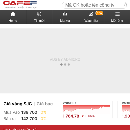
New
Home
Tin mới
Market
Watch list
Mở rộng
Giá vàng SJC
Giá bạc
VNINDEX
VN30
Mua vào
139,700
0%
1,764.78
1,9
-0.66%
Bán ra
142,700
0%