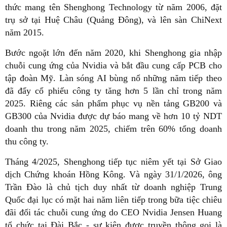
thức mang tên Shenghong Technology từ năm 2006, đặt
trụ sở tại Huệ Châu (Quảng Đông), và lên sàn ChiNext
năm 2015.
Bước ngoặt lớn đến năm 2020, khi Shenghong gia nhập
chuỗi cung ứng của Nvidia và bắt đầu cung cấp PCB cho
tập đoàn Mỹ. Làn sóng AI bùng nổ những năm tiếp theo
đã đẩy cổ phiếu công ty tăng hơn 5 lần chỉ trong năm
2025. Riêng các sản phẩm phục vụ nền tảng GB200 và
GB300 của Nvidia được dự báo mang về hơn 10 tỷ NDT
doanh thu trong năm 2025, chiếm trên 60% tổng doanh
thu công ty.
Tháng 4/2025, Shenghong tiếp tục niêm yết tại Sở Giao
dịch Chứng khoán Hồng Kông. Và ngày 31/1/2026, ông
Trần Đào là chủ tịch duy nhất từ doanh nghiệp Trung
Quốc đại lục có mặt hai năm liên tiếp trong bữa tiệc chiêu
đãi đối tác chuỗi cung ứng do CEO Nvidia Jensen Huang
tổ chức tại Đài Bắc - sự kiện được truyền thông gọi là