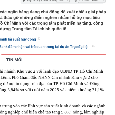
i tên hồi sinh phim Việt giờ vàng: Rating vượt mốc 50%,
 3 tỷ mỗi tập
 các ngân hàng đang chủ động đề xuất nhiều giải pháp
 và tháo gỡ những điểm nghẽn nhằm hỗ trợ mục tiêu
í điểm làn vượt xe ở cao tốc Hà Nội - Hải Phòng, Cầu Giẽ
ồ Chí Minh với các trọng tâm phát triển hạ tầng, công
hà đất công 'chây ì' bàn giao mặt bằng
 dựng Trung tâm Tài chính quốc tế.
vé số trúng hơn 30 tỷ đồng vào thùng rác, người đàn
mạnh lãi suất huy động
ông ty vệ sinh phải mất 2 ngày tìm lại
u hồi được hơn 15 tỉ đồng tiền cọc đấu giá đất tại Gia
ank đảm nhận vai trò quan trọng tại dự án Trục đại lộ...
nhất tại Mi Hồng, Bảo Tín Mạnh Hải, DOJI, SJC, PNJ,…
TIN MỚI
rang trại lợn ở Trung Quốc rơi vào cảnh tán gia bại sản,
triệu USD vì án oan
hi nhánh Khu vực 2 với lãnh đạo UBND TP. Hồ Chí Minh
 miền Tây là tiểu thư nhưng gia đình phá sản, được
c Lệnh, Phó Giám đốc NHNN Chi nhánh Khu vực 2 cho
m 4 tuổi mang 20 cây vàng hỏi cưới
ng dư nợ tín dụng trên địa bàn TP. Hồ Chí Minh và Đồng
rên thẻ ngân hàng nghĩa là gì?
, tăng 3,84% so với cuối năm 2025 và chiếm khoảng 31,1%
nhận được 97 triệu đồng tiền chuyển khoản nhầm liền
i, 30 ngày sau được công an thông báo: “Chị đang nợ tiền
ập trung vào các lĩnh vực sản xuất kinh doanh và các ngành
công nghiệp chế biến chế tạo tăng 5,8%; nông, lâm nghiệp