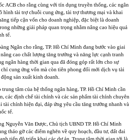
c ACB cho rằng cùng với tín dụng truyền thống, các ngân
 hình tài trợ chuỗi cung ứng, tài trợ thương mại và khai
năng tiếp cận vốn cho doanh nghiệp, đặc biệt là doanh
trong những giải pháp quan trọng nhằm nâng cao hiệu quả
h tế.
oàng Ngân cho rằng, TP. Hồ Chí Minh đang bước vào giai
 nâng cao chất lượng tăng trưởng và năng lực cạnh tranh
ng ngân hàng thời gian qua đã đóng góp rất lớn cho sự
 chỉ cung ứng vốn mà còn tiên phong đổi mới dịch vụ tài
t động sản xuất kinh doanh.
ò trung tâm của hệ thống ngân hàng, TP. Hồ Chí Minh cần
ốn, các định chế tài chính và các sản phẩm tài chính chuyên
i tài chính hiện đại, đáp ứng yêu cầu tăng trưởng nhanh và
ốc tế.
ông Nguyễn Văn Được, Chủ tịch UBND TP. Hồ Chí Minh
ung tháo gỡ các điểm nghẽn về quy hoạch, đầu tư, đất đai
nh tiến độ triển khai các dự án. Trọng tâm thời gian tới là