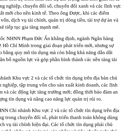
công nghiệp, chuyển đổi số, chuyển đổi xanh và các lĩnh vực
uất mới cho nền kinh tế. Theo ông Được, khi các điểm
ốn, dịch vụ tài chính, quản trị dòng tiền, tài trợ dự án và
 sẽ tiếp tục gia tăng mạnh mẽ.
g đốc NHNN Phạm Đức Ấn khẳng định, ngành Ngân hàng
. Hồ Chí Minh trong giai đoạn phát triển mới, nhưng sự
o bằng quy mô tín dụng mà còn bằng khả năng dẫn dắt
ân bổ nguồn lực và góp phần hình thành các nền tảng tài
ánh Khu vực 2 và các tổ chức tín dụng trên địa bàn chủ
 nghiệp, tập trung vốn cho sản xuất kinh doanh, các lĩnh
ểm và các động lực tăng trưởng mới; đồng thời bảo đảm an
ợng tín dụng và nâng cao năng lực quản trị rủi ro.
NN Chi nhánh Khu vực 2 và các tổ chức tín dụng trên địa
hong trong chuyển đổi số, phát triển thanh toán không dùng
ch vụ tài chính hiện đại. Các tổ chức tín dụng phải chủ