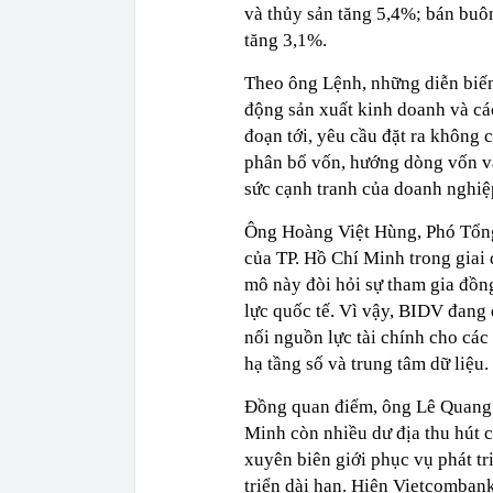
và thủy sản tăng 5,4%; bán buôn
tăng 3,1%.
Theo ông Lệnh, những diễn biến
động sản xuất kinh doanh và các
đoạn tới, yêu cầu đặt ra không
phân bổ vốn, hướng dòng vốn vào
sức cạnh tranh của doanh nghiệ
Ông Hoàng Việt Hùng, Phó Tổng
của TP. Hồ Chí Minh trong giai 
mô này đòi hỏi sự tham gia đồng
lực quốc tế. Vì vậy, BIDV đang 
nối nguồn lực tài chính cho các 
hạ tầng số và trung tâm dữ liệu.
Đồng quan điểm, ông Lê Quang 
Minh còn nhiều dư địa thu hút c
xuyên biên giới phục vụ phát tr
triển dài hạn. Hiện Vietcomban