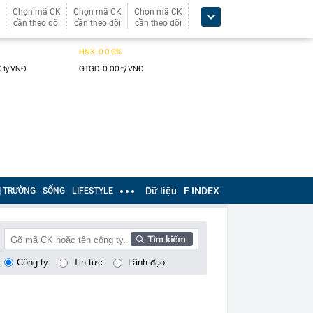
Chọn mã CK
Chọn mã CK
Chọn mã CK
cần theo dõi
cần theo dõi
cần theo dõi
Dữ liệu
F INDEX
Ị TRƯỜNG
SỐNG
LIFESTYLE
Công ty
Tin tức
Lãnh đạo