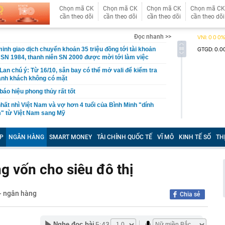
Chọn mã CK
Chọn mã CK
Chọn mã CK
Chọn mã CK
cần theo dõi
cần theo dõi
cần theo dõi
cần theo dõi
Đọc nhanh >>
inh giao dịch chuyển khoản 35 triệu đồng tới tài khoản
SN 1984, thanh niên SN 2000 được mời tới làm việc
 Lan chú ý: Từ 16/10, sân bay có thể mở vali để kiểm tra
ành khách không có mặt
báo hiệu phong thủy rất tốt
hất nhì Việt Nam và vợ hơn 4 tuổi của Bình Minh "dính
" từ Việt Nam sang Mỹ
liên tục trồi lên từ nền nhà, gia chủ gọi người kiểm tra rồi
ải sơ tán
P
NGÂN HÀNG
SMART MONEY
TÀI CHÍNH QUỐC TẾ
VĨ MÔ
KINH TẾ SỐ
TH
 700 tỷ giờ bán cà phê ở phường Hoà Hưng (TP.HCM),
iền "vỡ trận"
g vốn cho siêu đô thị
ngủ, người phụ nữ sốt cao liên tục, phổi tổn thương hơn
sĩ cảnh báo mối nguy ít ai ngờ ngay trong nhà
sterD cảnh báo nóng, tuyên bố hành động pháp lý
 - ngân hàng
Chia sẻ
trộm bánh xe ô tô ở khu đô thị Hà Nội
ứng dụng Android có thể âm thầm theo dõi vị trí người
5:43
Nghe đọc bài