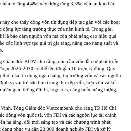
 bán lẻ tăng 4,4%; xây dựng tăng 3,3%; vận tải kho bãi
 này cho thấy dòng vốn tín dụng tiếp tục gắn với các hoạt
 động lực tăng trưởng thực của nền kinh tế. Trong giai
 chỉ là bảo đảm nguồn vốn mà còn phải nâng cao hiệu quả
 các lĩnh vực tạo giá trị gia tăng, nâng cao năng suất và
p.
 Giám đốc BIDV cho rằng, nhu cầu vốn đầu tư phát triển
đoạn 2026-2030 có thể lên tới gần 10 triệu tỷ đồng. Quy
 thời của tín dụng ngân hàng, thị trường vốn và các nguồn
định vị vai trò sâu hơn trong thu xếp vốn, hợp vốn và kết
dự án giao thông đô thị, logistics, cảng biển, năng lượng,
Vinh, Tổng Giám đốc Vietcombank cho rằng TP. Hồ Chí
ác dòng vốn quốc tế, vốn FDI và các nguồn lực tài chính
iển hạ tầng, đổi mới sáng tạo và các chương trình phát
k đang phục vụ gần 23.000 doanh nghiệp FDI và xử lý