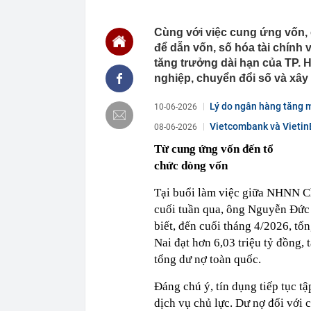
22:39
Đây mới là cá
nhà đài đút túi
Cùng với việc cung ứng vốn,
để dẫn vốn, số hóa tài chính
22:30
Nghiên cứu th
- Cao Bồ
tăng trưởng dài hạn của TP. H
22:22
Cưỡng chế 6 n
nghiệp, chuyển đổi số và xây
22:21
Vứt nhầm tấm 
Lý do ngân hàng tăng 
ông khiến cả c
10-06-2026
22:17
Vì sao chưa th
Vietcombank và VietinB
08-06-2026
Lai?
Từ cung ứng vốn đến tổ
22:16
Giá vàng mới 
chức dòng vốn
22:15
Vợ chồng chủ t
mất trắng 15 
Tại buổi làm việc giữa NHNN C
22:15
Mỹ nhân người
cuối tuần qua, ông Nguyễn Đứ
chàng trai ké
biết, đến cuối tháng 4/2026, tổ
22:10
Chữ “NAPAS” t
Nai đạt hơn 6,03 triệu tỷ đồng
22:08
Người phụ nữ 
tổng dư nợ toàn quốc.
chuyển trả lạ
ngân hàng”
Đáng chú ý, tín dụng tiếp tục t
dịch vụ chủ lực. Dư nợ đối với 