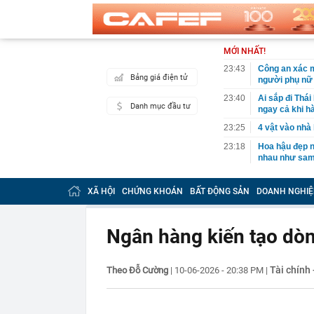
MỚI NHẤT!
23:43
Công an xác m
Bảng giá điện tử
người phụ nữ 
23:40
Ai sắp đi Thái
Danh mục đầu tư
ngay cả khi h
23:25
4 vật vào nhà 
23:18
Hoa hậu đẹp n
nhau như sam
23:10
Chất lỏng đen 
cả khu phố ph
XÃ HỘI
CHỨNG KHOÁN
BẤT ĐỘNG SẢN
DOANH NGHIỆ
23:01
Nam diễn viên
vừa mở quán l
Ngân hàng kiến tạo dòn
22:59
Bật điều hòa 
một nửa: Bác 
22:53
Quang Hùng Ma
Tài chính
Theo Đỗ Cường
|
10-06-2026 - 20:38 PM
|
22:48
Danh tính tên 
22:42
Cảnh báo các 
dùng