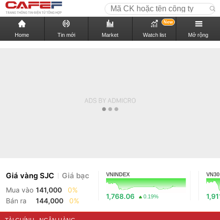
New
Home
Tin mới
Market
Watch list
Mở rộng
Giá vàng SJC
Giá bạc
VNINDEX
VN30
Mua vào
141,000
0%
1,768.06
1,91
0.19%
Bán ra
144,000
0%