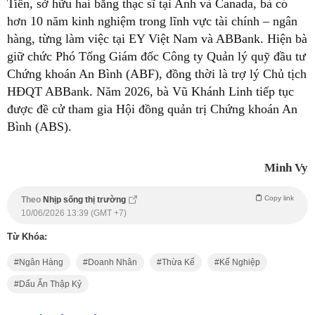
Tiền, sở hữu hai bằng thạc sĩ tại Anh và Canada, bà có
hơn 10 năm kinh nghiệm trong lĩnh vực tài chính – ngân
hàng, từng làm việc tại EY Việt Nam và ABBank. Hiện bà
giữ chức Phó Tổng Giám đốc Công ty Quản lý quỹ đầu tư
Chứng khoán An Bình (ABF), đồng thời là trợ lý Chủ tịch
HĐQT ABBank. Năm 2026, bà Vũ Khánh Linh tiếp tục
được đề cử tham gia Hội đồng quản trị Chứng khoán An
Bình (ABS).
Minh Vy
Copy link
Theo
Nhịp sống thị trường
10/06/2026 13:39 (GMT +7)
Từ Khóa:
Ngân Hàng
Doanh Nhân
Thừa Kế
Kế Nghiệp
Dấu Ấn Thập Kỷ