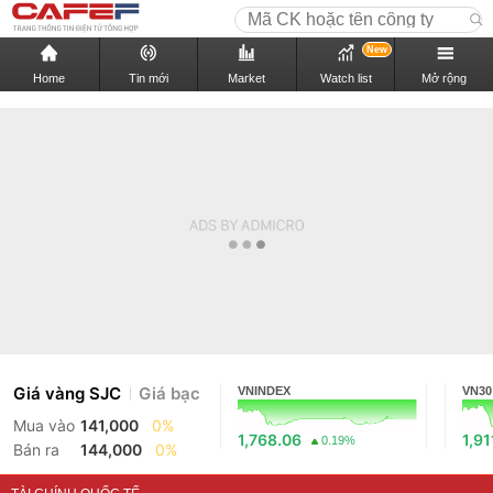
New
Home
Tin mới
Market
Watch list
Mở rộng
Giá vàng SJC
Giá bạc
VNINDEX
VN30
Mua vào
141,000
0%
1,768.06
1,91
0.19%
Bán ra
144,000
0%