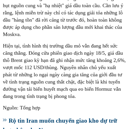
hụt nguồn cung và "hạ nhiệt" giá dầu toàn cầu. Cần lưu ý
rằng, lệnh miễn trừ này chỉ có tác dụng giải tỏa những lô
dầu "hàng tồn" đã rời cảng từ trước đó, hoàn toàn không
được áp dụng cho phần sản lượng dầu mới khai thác của
Moskva.
Hiện tại, tình hình thị trường dầu mỏ vẫn đang hết sức
căng thẳng. Đóng cửa phiên giao dịch ngày 18/5, giá dầu
thô Brent giao kỳ hạn đã ghi nhận mức tăng khoảng 2,6%,
vượt mốc 112 USD/thùng. Nguyên nhân chủ yếu xuất
phát từ những lo ngại ngày càng gia tăng của giới đầu tư
về tình trạng nguồn cung thắt chặt, đặc biệt là khi tuyến
đường vận tải biển huyết mạch qua eo biển Hormuz vẫn
đang trong tình trạng bị phong tỏa.
Nguồn: Tổng hợp
Rộ tin Iran muốn chuyển giao kho dự trữ