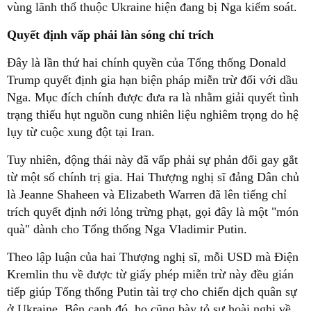
vùng lãnh thổ thuộc Ukraine hiện đang bị Nga kiểm soát.
Quyết định vấp phải làn sóng chỉ trích
Đây là lần thứ hai chính quyền của Tổng thống Donald
Trump quyết định gia hạn biện pháp miễn trừ đối với dầu
Nga. Mục đích chính được đưa ra là nhằm giải quyết tình
trạng thiếu hụt nguồn cung nhiên liệu nghiêm trọng do hệ
lụy từ cuộc xung đột tại Iran.
Tuy nhiên, động thái này đã vấp phải sự phản đối gay gắt
từ một số chính trị gia. Hai Thượng nghị sĩ đảng Dân chủ
là Jeanne Shaheen và Elizabeth Warren đã lên tiếng chỉ
trích quyết định nới lỏng trừng phạt, gọi đây là một "món
quà" dành cho Tổng thống Nga Vladimir Putin.
Theo lập luận của hai Thượng nghị sĩ, mỗi USD mà Điện
Kremlin thu về được từ giấy phép miễn trừ này đều gián
tiếp giúp Tổng thống Putin tài trợ cho chiến dịch quân sự
ở Ukraine. Bên cạnh đó, họ cũng bày tỏ sự hoài nghi về