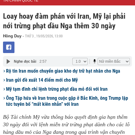
TÀI CHÍNH QUỐC TẾ
Loay hoay đàm phán với Iran, Mỹ lại phải
nới trừng phạt dầu Nga thêm 30 ngày
THỨ 3 , 19/05/2026, 13:00
Hồng Duy
-
Nghe đọc bài
2:57
Rộ tin Iran muốn chuyển giao kho dự trữ hạt nhân cho Nga
Iran gửi đề xuất 14 điểm mới cho Mỹ
Mỹ tạm đình chỉ lệnh trừng phạt dầu mỏ đối với Iran
Ông Tập hứa về Iran trong cuộc gặp ở Bắc Kinh, ông Trump lập
tức tuyên bố “mất kiên nhẫn” với Iran
Bộ Tài chính Mỹ vừa thông báo quyết định gia hạn thêm
30 ngày đối với lệnh miễn trừ trừng phạt dành cho các lô
hàng dầu mỏ của Nga đang trong quá trình vận chuyển