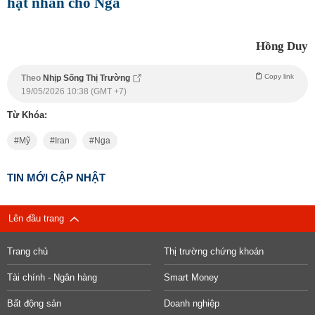
hạt nhân cho Nga
Hồng Duy
Copy link
Theo
Nhịp Sống Thị Trường
19/05/2026 10:38 (GMT +7)
Từ Khóa:
Mỹ
Iran
Nga
TIN MỚI CẬP NHẬT
Lên đầu trang
Trang chủ
Thị trường chứng khoán
Tài chính - Ngân hàng
Smart Money
Bất động sản
Doanh nghiệp