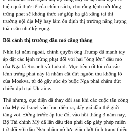
hiệu quả thực tế của chính sách, cho rằng lệnh nới lỏng
trừng phạt sẽ không thực sự giúp hạ giá xăng tại thị
trường nội địa Mỹ hay làm ổn định thị trường năng lượng
toàn cầu như kỳ vọng.
Bối cảnh thị trường dầu mỏ căng thẳng
Nhìn lại năm ngoái, chính quyền ông Trump đã mạnh tay
áp đặt các lệnh trừng phạt đối với hai "ông lớn" dầu mỏ
của Nga là Rosneft và Lukoil. Mục tiêu cốt lõi của các
lệnh trừng phạt này là nhằm cắt đứt nguồn thu khổng lồ
của Moskva, từ đó gây sức ép buộc Nga phải chấm dứt
chiến dịch tại Ukraine.
Thế nhưng, cục diện đã thay đổi sau khi các cuộc tấn công
của Mỹ và Israel vào Iran diễn ra, đẩy giá dầu thế giới
tăng vọt. Đứng trước áp lực đó, vào hồi tháng 3 năm nay,
Bộ Tài chính Mỹ đã lần đầu tiên phải cấp giấy phép miễn
trừ đối với dầu Nga nhằm nỗ lực giảm bớt tình trạng thiếu