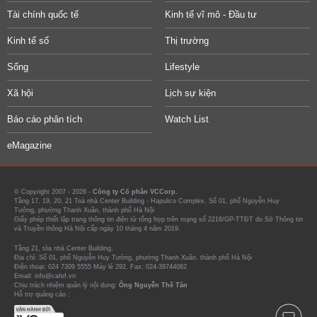
Tài chính quốc tế
Kinh tế vĩ mô - Đầu tư
Kinh tế số
Thị trường
Sống
Lifestyle
Xã hội
Lịch sự kiện
Báo cáo phân tích
Watch List
eMagazine
© Copyright 2007 - 2026 -
Công ty Cổ phần VCCorp.
Tầng 17, 19, 20, 21 Toà nhà Center Building - Hapulico Complex, Số 01, phố Nguyễn Huy
Tưởng, phường Thanh Xuân, thành phố Hà Nội
Giấy phép thiết lập trang thông tin điện tử tổng hợp trên mạng số 2216/GP-TTĐT do Sở Thông tin
và Truyền thông Hà Nội cấp ngày 10 tháng 4 năm 2019.
Tầng 21, tòa nhà Center Building.
Địa chỉ: Số 01, phố Nguyễn Huy Tưởng, phường Thanh Xuân, thành phố Hà Nội
Điện thoại: 024 7309 5555 Máy lẻ 292. Fax: 024-39744082
Email: info@cafef.vn
Chịu trách nhiệm quản lý nội dung:
Ông Nguyễn Thế Tân
Hỗ trợ quảng cáo :