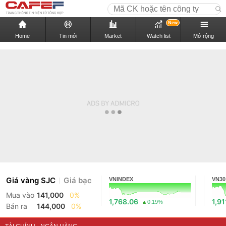
New
Home
Tin mới
Market
Watch list
Mở rộng
Giá vàng SJC
Giá bạc
VNINDEX
VN30
Mua vào
141,000
0%
1,768.06
1,91
0.19%
Bán ra
144,000
0%