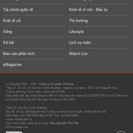
Tài chính quốc tế
Kinh tế vĩ mô - Đầu tư
Kinh tế số
Thị trường
Sống
Lifestyle
Xã hội
Lịch sự kiện
Báo cáo phân tích
Watch List
eMagazine
© Copyright 2007 - 2026 -
Công ty Cổ phần VCCorp.
Tầng 17, 19, 20, 21 Toà nhà Center Building - Hapulico Complex, Số 01, phố Nguyễn Huy
Tưởng, phường Thanh Xuân, thành phố Hà Nội
Giấy phép thiết lập trang thông tin điện tử tổng hợp trên mạng số 2216/GP-TTĐT do Sở Thông tin
và Truyền thông Hà Nội cấp ngày 10 tháng 4 năm 2019.
Tầng 21, tòa nhà Center Building.
Địa chỉ: Số 01, phố Nguyễn Huy Tưởng, phường Thanh Xuân, thành phố Hà Nội
Điện thoại: 024 7309 5555 Máy lẻ 292. Fax: 024-39744082
Email: info@cafef.vn
Chịu trách nhiệm quản lý nội dung:
Ông Nguyễn Thế Tân
Hỗ trợ quảng cáo :